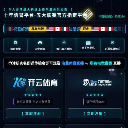
🎰
[ 华人市场最大的线上娱乐服务供应商 ]
十年信誉平台·五大联赛官方指定平台
在线玩家: 8263214
祝君好运
注册送
祝君好运
首单包赔
彩金
🍁
🍁
🍁
⚽
🎮
🃏
🀄️
🎰
电子老虎机
体育竞猜
电竞竞猜
澳门真人赌场
彩票棋牌娱乐
📺注册实名即送体验金即可观看
海量体育直播
与
所有电竞赛事
直播
🎮
🎲
★★★★★
★★★★★
皇家马德里 官方合作伙伴
首存返利68%
[ 立即注册 ]
[ 立即注册 ]