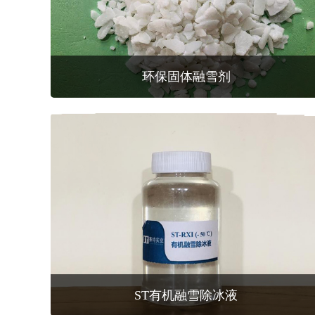
环保固体融雪剂
ST有机融雪除冰液