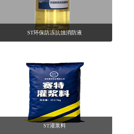
ST环保防冻抗蚀消防液
ST灌浆料