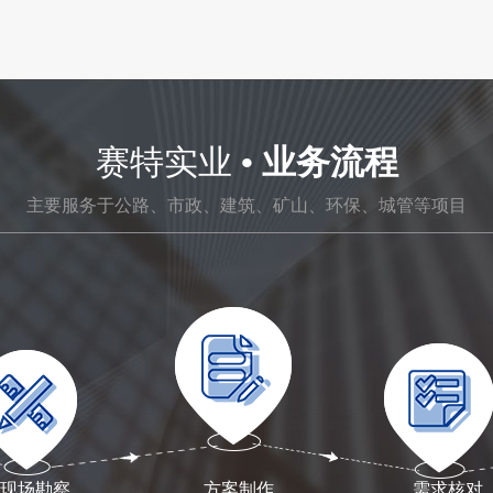
赛特实业
• 业务流程
主要服务于公路、市政、建筑、矿山、环保、城管等项目
现场勘察
方案制作
需求核对