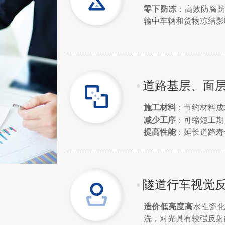
零下防冻
：高效防腐
输中车辆和货物冻结影
•
道路基层、面
施工材料
：节约材料成本
减少工序
：可缩短工期
提高性能
：延长道路寿
•
隧道行车视觉
造价低亮度高
水性瓷
洗，对光具有较强反射